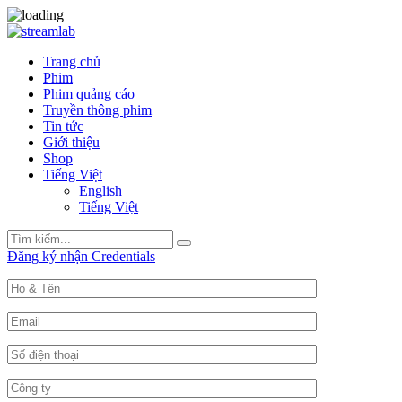
Trang chủ
Phim
Phim quảng cáo
Truyền thông phim
Tin tức
Giới thiệu
Shop
Tiếng Việt
English
Tiếng Việt
Search
Search
for:
Đăng ký nhận Credentials