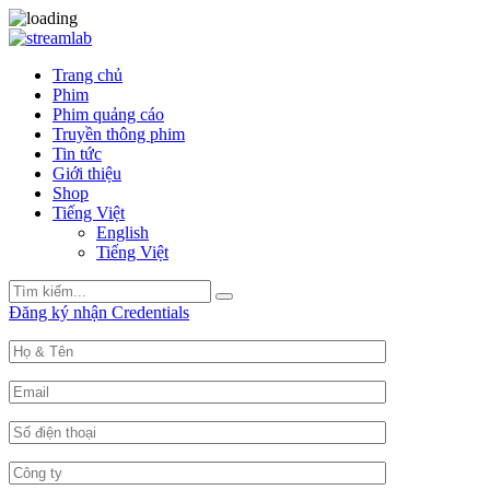
Trang chủ
Phim
Phim quảng cáo
Truyền thông phim
Tin tức
Giới thiệu
Shop
Tiếng Việt
English
Tiếng Việt
Search
Search
for:
Đăng ký nhận Credentials