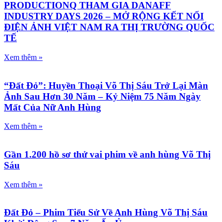
PRODUCTIONQ THAM GIA DANAFF
INDUSTRY DAYS 2026 – MỞ RỘNG KẾT NỐI
ĐIỆN ẢNH VIỆT NAM RA THỊ TRƯỜNG QUỐC
TẾ
Xem thêm »
“Đất Đỏ”: Huyền Thoại Võ Thị Sáu Trở Lại Màn
Ảnh Sau Hơn 30 Năm – Kỷ Niệm 75 Năm Ngày
Mất Của Nữ Anh Hùng
Xem thêm »
Gần 1.200 hồ sơ thử vai phim về anh hùng Võ Thị
Sáu
Xem thêm »
Đất Đỏ – Phim Tiểu Sử Về Anh Hùng Võ Thị Sáu