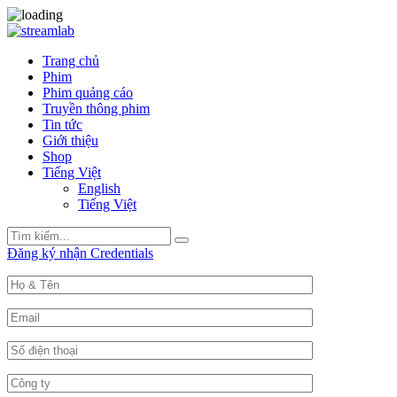
Trang chủ
Phim
Phim quảng cáo
Truyền thông phim
Tin tức
Giới thiệu
Shop
Tiếng Việt
English
Tiếng Việt
Search
Search
for:
Đăng ký nhận Credentials