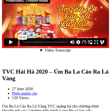
TVC Hải Hà 2020 – Úm Ba La Cào Ra Lá
Vàng
27 June 2020
Phim quảng cáo
129 Views
Úm Ba La Cào Ra Lá Vàng TVC quảng bá cho chương trình
khuyến mãi của 2 thương hiệu bánh Long Pie và kẹo sữa