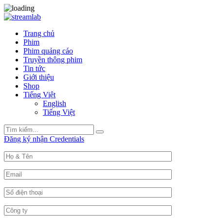
Trang chủ
Phim
Phim quảng cáo
Truyền thông phim
Tin tức
Giới thiệu
Shop
Tiếng Việt
English
Tiếng Việt
Search
Search
for:
Đăng ký nhận Credentials