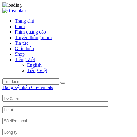
Trang chủ
Phim
Phim quảng cáo
Truyền thông phim
Tin tức
Giới thiệu
Shop
Tiếng Việt
English
Tiếng Việt
Search
Search
for:
Đăng ký nhận Credentials