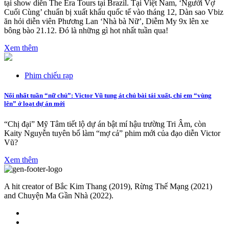
tại show diễn The Era Tours tại Brazil. Tại Việt Nam, ‘Người Vợ
Cuối Cùng’ chuẩn bị xuất khẩu quốc tế vào tháng 12, Dàn sao Vbiz
ăn hỏi diễn viên Phương Lan ‘Nhà bà Nữ’, Diễm My 9x lên xe
bông bào 21.12. Đó là những gì hot nhất tuần qua!
Xem thêm
Phim chiếu rạp
Nổi nhất tuần “nữ chủ”: Victor Vũ tung át chủ bài tái xuất, chị em “vùng
lên” ở loạt dự án mới
“Chị đại” Mỹ Tâm tiết lộ dự án bật mí hậu trường Tri Âm, còn
Kaity Nguyễn tuyên bố làm “mợ cả” phim mới của đạo diễn Victor
Vũ?
Xem thêm
A hit creator of Bắc Kim Thang (2019), Rừng Thế Mạng (2021)
and Chuyện Ma Gần Nhà (2022).