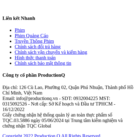
Liên kết Nhanh
Phim
Phim Quảng Cáo
Truyền Thông Phim
Chính sách đổi trả hàng
Chính sách vận chuyển và kiểm hàng
Hình thức thanh toán
Chính sách bảo mật thông tin
Công ty cổ phần ProductionQ
Địa chỉ: 126 Cù Lao, Phường 02, Quận Phú Nhuận, Thành phố Hồ
Chí Minh, Việt Nam
Email: info@productionq.vn - SDT: 0932004225 MST:
0315092526 - Nơi cấp: Sở Kế hoạch và Đầu tư TPHCM -
16/12/2022
Giấy chứng nhận hệ thống quản lý an toàn thực phẩm số
TQC.03.5886 ngày 05/06/2024 tại Trung tâm kiểm nghiệm và
chứng nhận TQC Global
Copyright 2022 Production Q All Rights Reserved.