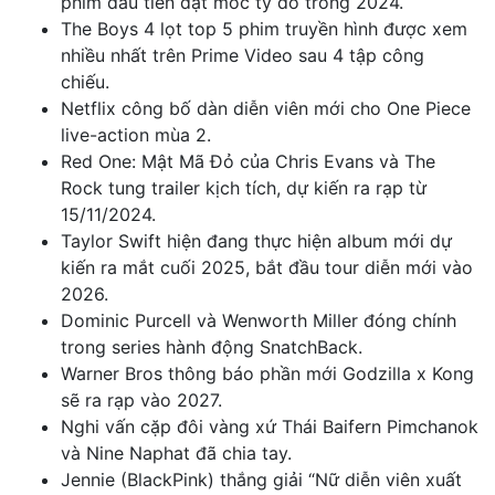
phim đầu tiên đạt mốc tỷ đô trong 2024.
Th
e Boys 4 lọt top 5 phim truyền hình được xem
nhiều nhất trên Prime Video sau 4 tập công
chiếu.
Netflix công bố dàn diễn viên mới cho One Piece
live-action mùa 2.
Red One: Mật Mã Đỏ của Chris Evans và The
Rock tung trailer kịch tích, dự kiến ra rạp từ
15/11/2024.
Taylor Swift hiện đang thực hiện album mới dự
kiến ra mắt cuối 2025, bắt đầu tour diễn mới vào
2026.
Dominic Purcell và Wenworth Miller đóng chính
trong series
hành động SnatchBack.
Warner Bros thông báo phần mới Godzilla x Kong
sẽ ra rạp vào 2027.
Nghi vấn cặp đôi vàng xứ Thái Baifern Pimchanok
và Nine Naphat đã chia tay.
Jennie (BlackPink) thắng giải “Nữ diễn viên xuất