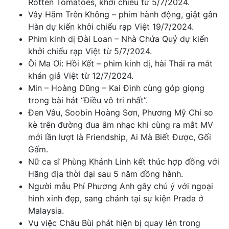
Rotten Tomatoes, khởi chiếu từ 5/7/2024.
Vây Hãm Trên Không – phim hành động, giật gân
Hàn dự kiến khởi chiếu rạp Việt 19/7/2024.
Phim kinh dị Đài Loan – Nhà Chứa Quỷ dự kiến
khởi chiếu rạp Việt từ 5/7/2024.
Ôi Ma Ơi: Hồi Kết – phim kinh dị, hài Thái ra mắt
khán giả Việt từ 12/7/2024.
Min – Hoàng Dũng – Kai Đinh cùng góp giọng
trong bài hát “Điều vô tri nhất”.
Đen Vâu, Soobin Hoàng Sơn, Phương Mỹ Chi so
kè trên đường đua âm nhạc khi cùng ra mắt MV
mới lần lượt là Friendship, Ai Mà Biết Được, Gối
Gấm.
Nữ ca sĩ Phùng Khánh Linh kết thúc hợp đồng với
Hãng địa thời đại sau 5 năm đồng hành.
Người mẫu Phí Phương Anh gây chú ý với ngoại
hình xinh đẹp, sang chảnh tại sự kiện Prada ở
Malaysia.
Vụ việc Châu Bùi phát hiện bị quay lén trong