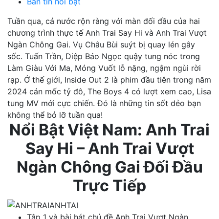
Bản tin nổi bật
Tuần qua, cả nước rộn ràng với màn đối đầu của hai
chương trình thực tế Anh Trai Say Hi và Anh Trai Vượt
Ngàn Chông Gai. Vụ Châu Bùi suýt bị quay lén gây
sốc. Tuấn Trần, Diệp Bảo Ngọc quậy tung nóc trong
Làm Giàu Với Ma, Móng Vuốt lỗ nặng, ngậm ngùi rời
rạp. Ở thế giới, Inside Out 2 là phim đầu tiên trong năm
2024 cán mốc tỷ đô, The Boys 4 có lượt xem cao, Lisa
tung MV mới cực chiến. Đó là những tin sốt dẻo bạn
không thể bỏ lỡ tuần qua!
Nổi Bật Việt Nam: Anh Trai
Say Hi – Anh Trai Vượt
Ngàn Chông Gai Đối Đầu
Trực Tiếp
Tập 1 và bài hát chủ đề Anh Trai Vượt Ngàn