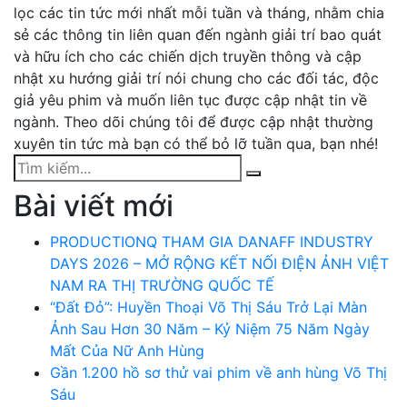
lọc các tin tức mới nhất mỗi tuần và tháng, nhằm chia
sẻ các thông tin liên quan đến ngành giải trí bao quát
và hữu ích cho các chiến dịch truyền thông và cập
nhật xu hướng giải trí nói chung cho các đối tác, độc
giả yêu phim và muốn liên tục được cập nhật tin về
ngành. Theo dõi chúng tôi để được cập nhật thường
xuyên tin tức mà bạn có thể bỏ lỡ tuần qua, bạn nhé!
Search
Search
for:
Bài viết mới
PRODUCTIONQ THAM GIA DANAFF INDUSTRY
DAYS 2026 – MỞ RỘNG KẾT NỐI ĐIỆN ẢNH VIỆT
NAM RA THỊ TRƯỜNG QUỐC TẾ
“Đất Đỏ”: Huyền Thoại Võ Thị Sáu Trở Lại Màn
Ảnh Sau Hơn 30 Năm – Kỷ Niệm 75 Năm Ngày
Mất Của Nữ Anh Hùng
Gần 1.200 hồ sơ thử vai phim về anh hùng Võ Thị
Sáu