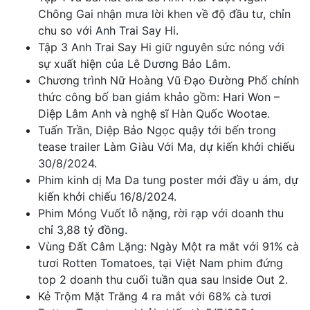
Chông Gai nhận mưa lời khen về độ đầu tư, chỉn
chu so với Anh Trai Say Hi.
Tập 3 Anh Trai Say Hi giữ nguyên sức nóng với
sự xuất hiện của Lê Dương Bảo Lâm.
Chương trình Nữ Hoàng Vũ Đạo Đường Phố chính
thức công bố ban giám khảo gồm: Hari Won –
Diệp Lâm Anh và nghệ sĩ Hàn Quốc Wootae.
Tuấn Trần, Diệp Bảo Ngọc quậy tới bến trong
tease trailer Làm Giàu Với Ma, dự kiến khởi chiếu
30/8/2024.
Phim kinh dị Ma Da tung poster mới đầy u ám, dự
kiến khởi chiếu 16/8/2024.
Phim Móng Vuốt lỗ nặng, rời rạp với doanh thu
chỉ 3,88 tỷ đồng.
Vùng Đất Câm Lặng: Ngày Một ra mắt với 91% cà
tươi Rotten Tomatoes, tại Việt Nam phim đứng
top 2 doanh thu cuối tuần qua sau Inside Out 2.
Kẻ Trộm Mặt Trăng 4 ra mắt với 68% cà tươi