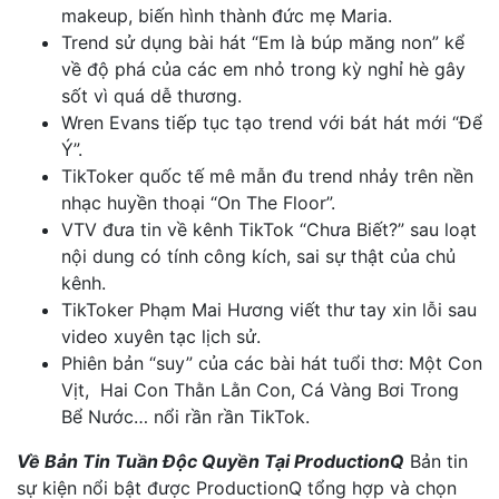
makeup, biến hình thành đức mẹ Maria.
Trend sử dụng bài hát “Em là búp măng non” kể
về độ phá của các em nhỏ trong kỳ nghỉ hè gây
sốt vì quá dễ thương.
Wren Evans tiếp tục tạo trend với bát hát mới “Để
Ý”.
TikToker quốc tế mê mẫn đu trend nhảy trên nền
nhạc huyền thoại “On The Floor”.
VTV đưa tin về kênh TikTok “Chưa Biết?” sau loạt
nội dung có tính công kích, sai sự thật của chủ
kênh.
TikToker Phạm Mai Hương viết thư tay xin lỗi sau
video xuyên tạc lịch sử.
Phiên bản “suy” của các bài hát tuổi thơ: Một Con
Vịt, Hai Con Thằn Lằn Con, Cá Vàng Bơi Trong
Bể Nước… nổi rần rần TikTok.
Về Bản Tin Tuần Độc Quyền Tại ProductionQ
Bản tin
sự kiện nổi bật được ProductionQ tổng hợp và chọn