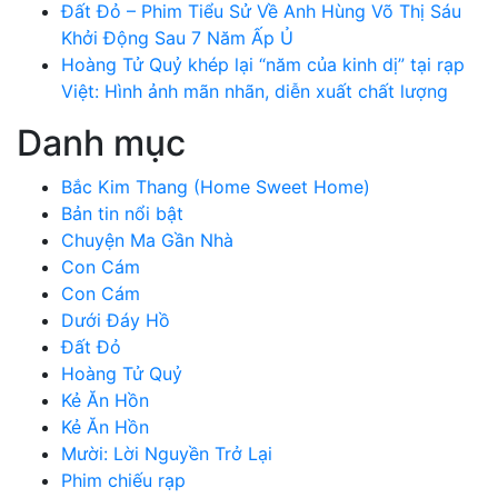
Đất Đỏ – Phim Tiểu Sử Về Anh Hùng Võ Thị Sáu
Khởi Động Sau 7 Năm Ấp Ủ
Hoàng Tử Quỷ khép lại “năm của kinh dị” tại rạp
Việt: Hình ảnh mãn nhãn, diễn xuất chất lượng
Danh mục
Bắc Kim Thang (Home Sweet Home)
Bản tin nổi bật
Chuyện Ma Gần Nhà
Con Cám
Con Cám
Dưới Đáy Hồ
Đất Đỏ
Hoàng Tử Quỷ
Kẻ Ăn Hồn
Kẻ Ăn Hồn
Mười: Lời Nguyền Trở Lại
Phim chiếu rạp