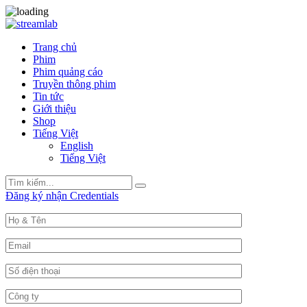
Trang chủ
Phim
Phim quảng cáo
Truyền thông phim
Tin tức
Giới thiệu
Shop
Tiếng Việt
English
Tiếng Việt
Search
Search
for:
Đăng ký nhận Credentials