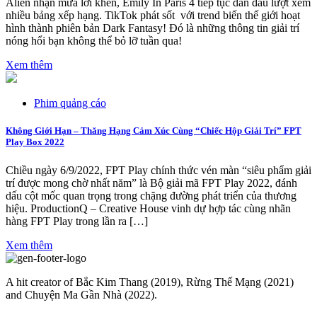
Alien nhận mưa lời khen, Emily In Paris 4 tiếp tục dẫn đầu lượt xem
nhiều bảng xếp hạng. TikTok phát sốt với trend biến thế giới hoạt
hình thành phiên bản Dark Fantasy! Đó là những thông tin giải trí
nóng hổi bạn không thể bỏ lỡ tuần qua!
Xem thêm
Phim quảng cáo
Không Giới Hạn – Thăng Hạng Cảm Xúc Cùng “Chiếc Hộp Giải Trí” FPT
Play Box 2022
Chiều ngày 6/9/2022, FPT Play chính thức vén màn “siêu phẩm giải
trí được mong chờ nhất năm” là Bộ giải mã FPT Play 2022, đánh
dấu cột mốc quan trọng trong chặng đường phát triển của thương
hiệu. ProductionQ – Creative House vinh dự hợp tác cùng nhãn
hàng FPT Play trong lần ra […]
Xem thêm
A hit creator of Bắc Kim Thang (2019), Rừng Thế Mạng (2021)
and Chuyện Ma Gần Nhà (2022).