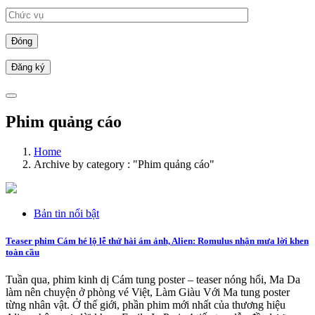
Đóng
Phim quảng cáo
Home
Archive by category : "Phim quảng cáo"
Bản tin nổi bật
Teaser phim Cám hé lộ lễ thử hài ám ảnh, Alien: Romulus nhận mưa lời khen
toàn cầu
Tuần qua, phim kinh dị Cám tung poster – teaser nóng hổi, Ma Da
làm nên chuyện ở phòng vé Việt, Làm Giàu Với Ma tung poster
từng nhân vật. Ở thế giới, phần phim mới nhất của thương hiệu