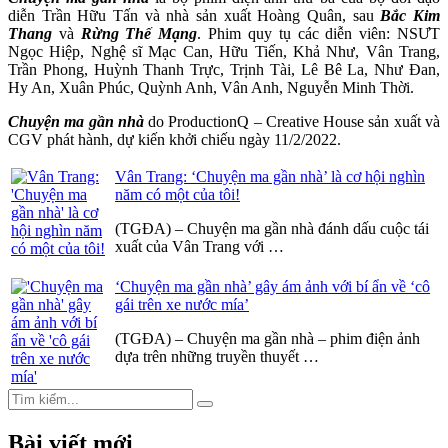
diễn Trần Hữu Tấn và nhà sản xuất Hoàng Quân, sau
Bắc Kim
Thang
và
Rừng Thế Mạng
. Phim quy tụ các diễn viên: NSƯT
Ngọc Hiệp, Nghệ sĩ Mạc Can, Hữu Tiến, Khả Như, Vân Trang,
Trần Phong, Huỳnh Thanh Trực, Trịnh Tài, Lê Bê La, Như Đan,
Hy An, Xuân Phúc, Quỳnh Anh, Vân Anh, Nguyễn Minh Thời.
Chuyện ma gần nhà
do ProductionQ – Creative House sản xuất và
CGV phát hành, dự kiến khởi chiếu ngày 11/2/2022.
Vân Trang: ‘Chuyện ma gần nhà’ là cơ hội nghìn
năm có một của tôi!
(TGĐA) – Chuyện ma gần nhà đánh dấu cuộc tái
xuất của Vân Trang với …
‘Chuyện ma gần nhà’ gây ám ảnh với bí ẩn về ‘cô
gái trên xe nước mía’
(TGĐA) – Chuyện ma gần nhà – phim điện ảnh
dựa trên những truyền thuyết …
Search
Search
for:
Bài viết mới