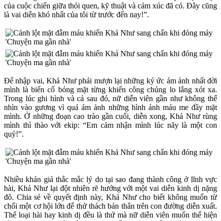
của cuộc chiến giữa thói quen, kỹ thuật và cảm xúc đã có. Đây cũng
là vai diễn khó nhất của tôi từ trước đến nay!”.
Để nhập vai, Khả Như phải mượn lại những ký ức ám ảnh nhất đời
mình là biến cố bỏng mặt từng khiến công chúng lo lắng xót xa.
Trong lúc ghi hình và cả sau đó, nữ diễn viên gần như không thể
nhìn vào gương vì quá ám ảnh những hình ảnh máu me đầy mặt
mình. Ở những đoạn cao trào gần cuối, diễn xong, Khả Như rùng
mình thì thào với ekip: “Em cảm nhận mình lúc nãy là một con
quỷ!”.
Nhiều khán giả thắc mắc lý do tại sao đang thành công ở lĩnh vực
hài, Khả Như lại đột nhiên rẽ hướng với một vai diễn kinh dị nặng
đô. Chia sẻ về quyết định này, Khả Như cho biết không muốn từ
chối một cơ hội lớn để thử thách bản thân trên con đường diễn xuất.
Thể loại hài hay kinh dị đều là thứ mà nữ diễn viên muốn thể hiện