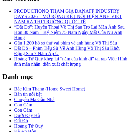
PRODUCTIONQ THAM GIA DANAFF INDUSTRY
DAYS 2026 – MỞ RỘNG KẾT NỐI ĐIỆN ẢNH VIỆT
NAM RA THỊ TRƯỜNG QUỐC TẾ
“Đất Đỏ”: Huyền Thoại Võ Thị Sáu Trở Lại Màn Ảnh Sau
Hơn 30 Năm – Kỷ Niệm 75 Năm Ngày Mất Của Nữ Anh
Hùng
Gần 1.200 hồ sơ thử vai phim về anh hùng Võ Thị Sáu
Đất Đỏ – Phim Tiểu Sử Về Anh Hùng Võ Thị Sáu Khởi
Động Sau 7 Năm Ấp Ủ
Hoàng Tử Quỷ khép lại “năm của kinh dị” tại rạp Việt: Hình
ảnh mãn nhãn, diễn xuất chất lượng
Danh mục
Bắc Kim Thang (Home Sweet Home)
Bản tin nổi bật
Chuyện Ma Gần Nhà
Con Cám
Con Cám
Dưới Đáy Hồ
Đất Đỏ
Hoàng Tử Quỷ
Kẻ Ăn Hồn