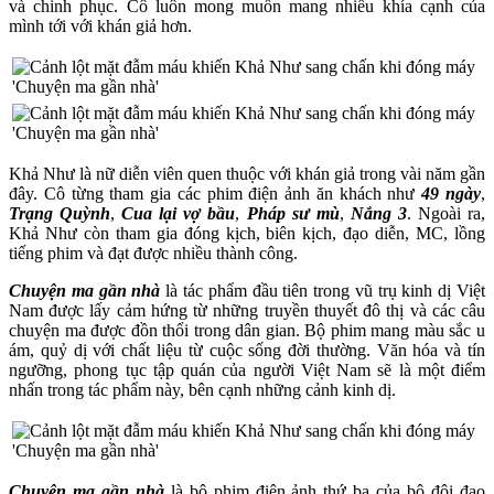
và chinh phục. Cô luôn mong muốn mang nhiều khía cạnh của
mình tới với khán giả hơn.
Khả Như là nữ diễn viên quen thuộc với khán giả trong vài năm gần
đây. Cô từng tham gia các phim điện ảnh ăn khách như
49 ngày
,
Trạng Quỳnh
,
Cua lại vợ bầu
,
Pháp sư mù
,
Nắng 3
. Ngoài ra,
Khả Như còn tham gia đóng kịch, biên kịch, đạo diễn, MC, lồng
tiếng phim và đạt được nhiều thành công.
Chuyện ma gần nhà
là tác phẩm đầu tiên trong vũ trụ kinh dị Việt
Nam được lấy cảm hứng từ những truyền thuyết đô thị và các câu
chuyện ma được đồn thổi trong dân gian. Bộ phim mang màu sắc u
ám, quỷ dị với chất liệu từ cuộc sống đời thường. Văn hóa và tín
ngưỡng, phong tục tập quán của người Việt Nam sẽ là một điểm
nhấn trong tác phẩm này, bên cạnh những cảnh kinh dị.
Chuyện ma gần nhà
là bộ phim điện ảnh thứ ba của bộ đôi đạo