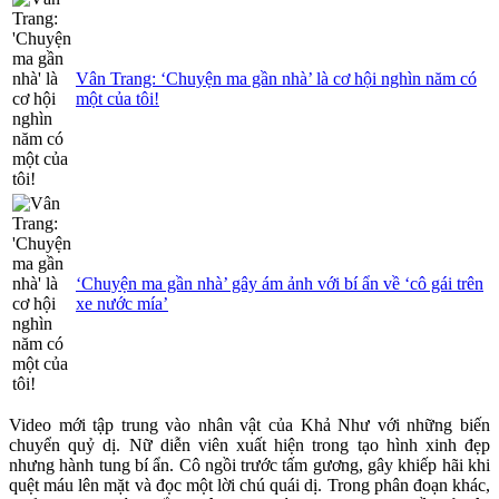
Vân Trang: ‘Chuyện ma gần nhà’ là cơ hội nghìn năm có
một của tôi!
‘Chuyện ma gần nhà’ gây ám ảnh với bí ẩn về ‘cô gái trên
xe nước mía’
Video mới tập trung vào nhân vật của Khả Như với những biến
chuyển quỷ dị. Nữ diễn viên xuất hiện trong tạo hình xinh đẹp
nhưng hành tung bí ẩn. Cô ngồi trước tấm gương, gây khiếp hãi khi
quệt máu lên mặt và đọc một lời chú quái dị. Trong phân đoạn khác,