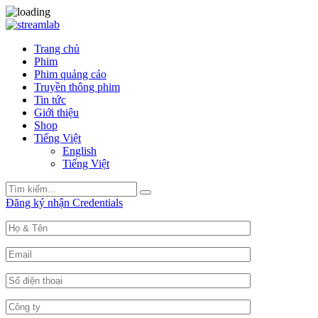
Trang chủ
Phim
Phim quảng cáo
Truyền thông phim
Tin tức
Giới thiệu
Shop
Tiếng Việt
English
Tiếng Việt
Search
Search
for:
Đăng ký nhận Credentials