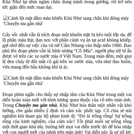
Khả Như lại nhìn ngắm chân dung mình trong gương, rồi trở nên
tức giận đến mức man dại.
Gây sốc nhất vẫn là trích đoạn một khuôn mặt bị kéo tuột lớp da, để
lộ phần máu thịt, đan xen với phân cảnh vụ án tạt acid khủng khiếp,
gợi nhớ đến sự việc của vũ nữ Cẩm Nhung vào thập niên 1960. Bao
phủ lên đoạn phim vẫn là hình tượng “Cô Mía”, người phụ nữ bí ẩn
được vẽ trên các xe nước mía ở Việt Nam. Trong màn đêm, một giọt
lệ đen chảy từ đôi mắt cô gái trên xe nước mía, vừa như đau buồn,
vừa mang đến bầu không khí tà ác.
Đoạn phim ngắn cho thấy sự nhập tâm của Khả Như trong một vai
diễn hoàn toàn mới với hình tượng quen thuộc của cô trên màn ảnh.
Trong
Chuyện ma gần nhà
, Khả Như hóa thân một nhân vật khó
lường, che giấu nhiều ý định và cảm xúc phức tạp. Cô chia sẻ trải
nghiệm khi tham gia bộ phim kinh dị: “Đó là trống rỗng! Sự trống
rỗng của kinh nghiệm, của cảm xúc! Tôi phải nuôi sự trống rỗng
một thời gian khá dài, buông hết mọi vai diễn trước đó để hòa nhập
với con người mới của mình trên màn ảnh! Vai diễn này là sự nỗ lực