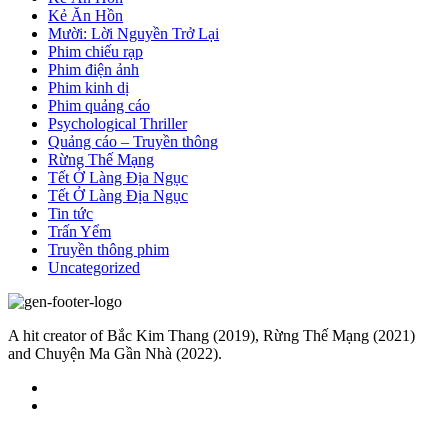
Kẻ Ăn Hồn
Mười: Lời Nguyền Trở Lại
Phim chiếu rạp
Phim điện ảnh
Phim kinh dị
Phim quảng cáo
Psychological Thriller
Quảng cáo – Truyền thông
Rừng Thế Mạng
Tết Ở Làng Địa Ngục
Tết Ở Làng Địa Ngục
Tin tức
Trấn Yểm
Truyền thông phim
Uncategorized
A hit creator of Bắc Kim Thang (2019), Rừng Thế Mạng (2021)
and Chuyện Ma Gần Nhà (2022).