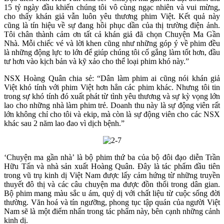
15 tỷ ngày đầu khiến chúng tôi vô cùng ngạc nhiên và vui mừng,
cho thấy khán giả vẫn luôn yêu thương phim Việt. Kết quả này
cũng là tín hiệu về sự đang hồi phục dần của thị trường điện ảnh.
Tôi chân thành cảm ơn tất cả khán giả đã chọn Chuyện Ma Gần
Nhà. Mỗi chiếc vé và lời khen cũng như những góp ý về phim đều
là những động lực to lớn để giúp chúng tôi cố gắng làm tốt hơn, đầu
tư hơn vào kịch bản và kỹ xảo cho thể loại phim khó này.”
NSX Hoàng Quân chia sẻ: “Dân làm phim ai cũng nói khán giả
Việt khó tính với phim Việt hơn hẳn các phim khác. Nhưng tôi tin
trong sự khó tính đó xuất phát từ tình yêu thương và sự kỳ vọng lớn
lao cho những nhà làm phim trẻ. Doanh thu này là sự động viên rất
lớn không chỉ cho tôi và ekip, mà còn là sự động viên cho các NSX
khác sau 2 năm lao đao vì dịch bệnh.”
‘Chuyện ma gần nhà’ là bộ phim thứ ba của bộ đôi đạo diễn Trần
Hữu Tấn và nhà sản xuất Hoàng Quân. Đây là tác phẩm đầu tiên
trong vũ trụ kinh dị Việt Nam được lấy cảm hứng từ những truyền
thuyết đô thị và các câu chuyện ma được đồn thổi trong dân gian.
Bộ phim mang màu sắc u ám, quỷ dị với chất liệu từ cuộc sống đời
thường. Văn hoá và tín ngưỡng, phong tục tập quán của người Việt
Nam sẽ là một điểm nhấn trong tác phẩm này, bên cạnh những cảnh
kinh dị.