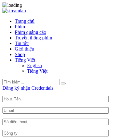
Trang chủ
Phim
Phim quảng cáo
Truyền thông phim
Tin tức
Giới thiệu
Shop
Tiếng Việt
English
Tiếng Việt
Search
Search
for:
Đăng ký nhận Credentials