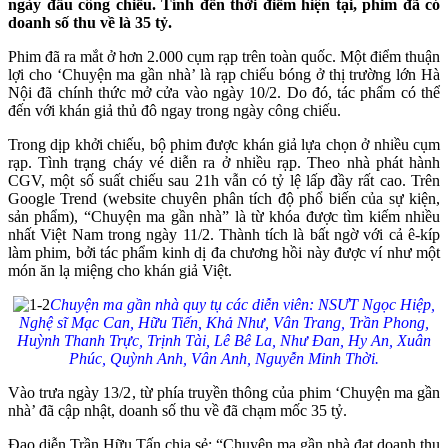
ngày đầu công chiếu. Tính đến thời điểm hiện tại, phim đã có
doanh số thu về là 35 tỷ.
Phim đã ra mắt ở hơn 2.000 cụm rạp trên toàn quốc. Một điểm thuận
lợi cho ‘Chuyện ma gần nhà’ là rạp chiếu bóng ở thị trường lớn Hà
Nội đã chính thức mở cửa vào ngày 10/2. Do đó, tác phẩm có thể
đến với khán giả thủ đô ngay trong ngày công chiếu.
Trong dịp khởi chiếu, bộ phim được khán giả lựa chọn ở nhiều cụm
rạp. Tình trạng cháy vé diễn ra ở nhiều rạp. Theo nhà phát hành
CGV, một số suất chiếu sau 21h vẫn có tỷ lệ lấp đầy rất cao. Trên
Google Trend (website chuyên phân tích độ phổ biến của sự kiện,
sản phẩm), “Chuyện ma gần nhà” là từ khóa được tìm kiếm nhiều
nhất Việt Nam trong ngày 11/2. Thành tích là bất ngờ với cả ê-kíp
làm phim, bởi tác phẩm kinh dị đa chương hồi này được ví như một
món ăn lạ miệng cho khán giả Việt.
Chuyện ma gần nhà quy tụ các diễn viên: NSƯT Ngọc Hiệp,
Nghệ sĩ Mạc Can, Hữu Tiến, Khả Như, Vân Trang, Trần Phong,
Huỳnh Thanh Trực, Trịnh Tài, Lê Bê La, Như Đan, Hy An, Xuân
Phúc, Quỳnh Anh, Vân Anh, Nguyễn Minh Thời.
Vào trưa ngày 13/2, từ phía truyền thông của phim ‘Chuyện ma gần
nhà’ đã cập nhật, doanh số thu về đã chạm mốc 35 tỷ.
Đạo diễn Trần Hữu Tấn chia sẻ: “Chuyện ma gần nhà đạt doanh thu