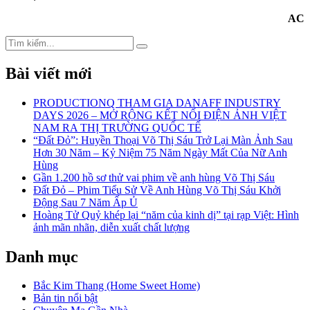
AC
Search
Search
for:
Bài viết mới
PRODUCTIONQ THAM GIA DANAFF INDUSTRY
DAYS 2026 – MỞ RỘNG KẾT NỐI ĐIỆN ẢNH VIỆT
NAM RA THỊ TRƯỜNG QUỐC TẾ
“Đất Đỏ”: Huyền Thoại Võ Thị Sáu Trở Lại Màn Ảnh Sau
Hơn 30 Năm – Kỷ Niệm 75 Năm Ngày Mất Của Nữ Anh
Hùng
Gần 1.200 hồ sơ thử vai phim về anh hùng Võ Thị Sáu
Đất Đỏ – Phim Tiểu Sử Về Anh Hùng Võ Thị Sáu Khởi
Động Sau 7 Năm Ấp Ủ
Hoàng Tử Quỷ khép lại “năm của kinh dị” tại rạp Việt: Hình
ảnh mãn nhãn, diễn xuất chất lượng
Danh mục
Bắc Kim Thang (Home Sweet Home)
Bản tin nổi bật