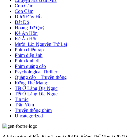
Chuyện Ma Gần Nhà
Con Cám
Con Cám
Dưới Đáy Hồ
Đất Đỏ
Hoàng Tử Quỷ
Kẻ Ăn Hồn
Kẻ Ăn Hồn
Mười: Lời Nguyền Trở Lại
Phim chiếu rạp
Phim điện ảnh
Phim kinh dị
Phim quảng cáo
Psychological Thriller
Quảng cáo – Truyền thông
Rừng Thế Mạng
Tết Ở Làng Địa Ngục
Tết Ở Làng Địa Ngục
Tin tức
Trấn Yểm
Truyền thông phim
Uncategorized
A hit creator of Bắc Kim Thang (2019), Rừng Thế Mạng (2021)