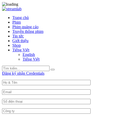
Trang chủ
Phim
Phim quảng cáo
Truyền thông phim
Tin tức
Giới thiệu
Shop
Tiếng Việt
English
Tiếng Việt
Search
Search
for:
Đăng ký nhận Credentials