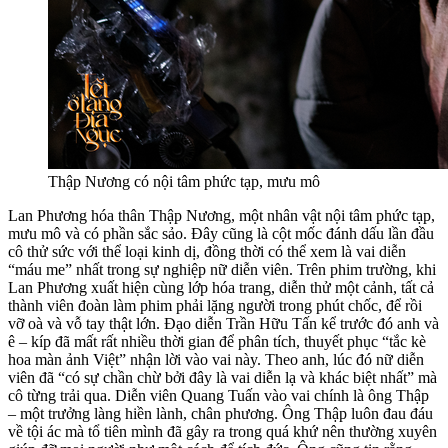
Thập Nương có nội tâm phức tạp, mưu mô
Lan Phương hóa thân Thập Nương, một nhân vật nội tâm phức tạp,
mưu mô và có phần sắc sảo. Đây cũng là cột mốc đánh dấu lần đầu
cô thử sức với thể loại kinh dị, đồng thời có thể xem là vai diễn
“máu me” nhất trong sự nghiệp nữ diễn viên. Trên phim trường, khi
Lan Phương xuất hiện cùng lớp hóa trang, diễn thử một cảnh, tất cả
thành viên đoàn làm phim phải lặng người trong phút chốc, để rồi
vỡ oà và vỗ tay thật lớn. Đạo diễn Trần Hữu Tấn kể trước đó anh và
ê – kíp đã mất rất nhiều thời gian để phân tích, thuyết phục “tắc kè
hoa màn ảnh Việt” nhận lời vào vai này. Theo anh, lúc đó nữ diễn
viên đã “có sự chần chừ bởi đây là vai diễn lạ và khác biệt nhất” mà
cô từng trải qua. Diễn viên Quang Tuấn vào vai chính là ông Thập
– một trưởng làng hiền lành, chân phương. Ông Thập luôn đau đáu
về tội ác mà tổ tiên mình đã gây ra trong quá khứ nên thường xuyên