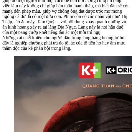
giúp đỡ mọi người như một cách để tích đức. Ông cũng tin rằng
việc làm này không chỉ giúp bản thân thanh thản, mà biết đâu sẽ còn
mang đến phép màu, giúp vợ chồng ông đạt được ước mơ mong
ngóng cả đời là có một đứa con. Phim còn có các nhân vật như Thị
Thập, lão ăn mày, Tam Quỷ… với nội dung xoay quanh những vụ
án kinh hoàng xảy ra tại làng Địa Ngục. Làng này là nơi hậu duệ
của một băng cướp khét tiếng tàn ác một thời trú ngụ.
Những cái chết khiến cho người dân trong làng bàng hoàng tự hỏi
đây là nghiệp chướng phải trả do tội ác của tổ tiên họ hay âm mưu
thâm độc của kẻ phản bội trong làng.