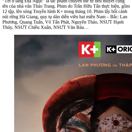
“Tết ở làng Địa Ngục” là tác phẩm chuyển thể từ tiểu thuyết cùng
tên của nhà văn Thảo Trang. Phim do Trần Hữu Tấn thực hiện, gồm
12 tập, lên sóng Truyền hình K+ trong tháng 10. Phim lấy bối cảnh
núi rừng Hà Giang, quy tụ dàn diễn viên hai miền Nam – Bắc: Lan
Phương, Quang Tuấn, Võ Tấn Phát, Nguyên Thảo, NSƯT Hạnh
Thúy, NSƯT Chiều Xuân, NSƯT Văn Báu…