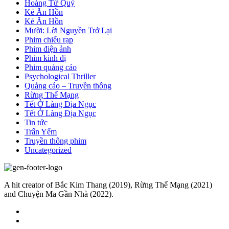
Hoàng Tử Quỷ
Kẻ Ăn Hồn
Kẻ Ăn Hồn
Mười: Lời Nguyền Trở Lại
Phim chiếu rạp
Phim điện ảnh
Phim kinh dị
Phim quảng cáo
Psychological Thriller
Quảng cáo – Truyền thông
Rừng Thế Mạng
Tết Ở Làng Địa Ngục
Tết Ở Làng Địa Ngục
Tin tức
Trấn Yểm
Truyền thông phim
Uncategorized
A hit creator of Bắc Kim Thang (2019), Rừng Thế Mạng (2021)
and Chuyện Ma Gần Nhà (2022).