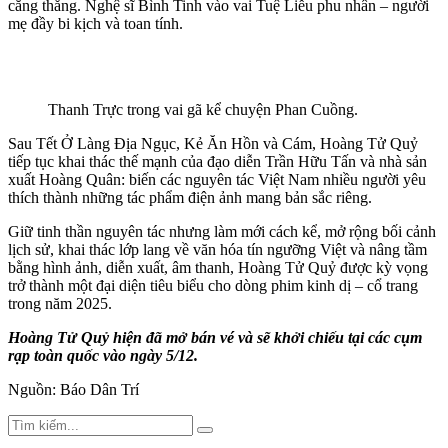
căng thẳng. Nghệ sĩ Bình Tinh vào vai Tuệ Liễu phu nhân – người
mẹ đầy bi kịch và toan tính.
Thanh Trực trong vai gã kể chuyện Phan Cuồng.
Sau Tết Ở Làng Địa Ngục, Kẻ Ăn Hồn và Cám, Hoàng Tử Quỷ
tiếp tục khai thác thế mạnh của đạo diễn Trần Hữu Tấn và nhà sản
xuất Hoàng Quân: biến các nguyên tác Việt Nam nhiều người yêu
thích thành những tác phẩm điện ảnh mang bản sắc riêng.
Giữ tinh thần nguyên tác nhưng làm mới cách kể, mở rộng bối cảnh
lịch sử, khai thác lớp lang về văn hóa tín ngưỡng Việt và nâng tầm
bằng hình ảnh, diễn xuất, âm thanh, Hoàng Tử Quỷ được kỳ vọng
trở thành một đại diện tiêu biểu cho dòng phim kinh dị – cổ trang
trong năm 2025.
Hoàng Tử Quỷ hiện đã mở bán vé và sẽ khởi chiếu tại các cụm
rạp toàn quốc vào ngày 5/12.
Nguồn: Báo Dân Trí
Search
Search
for: