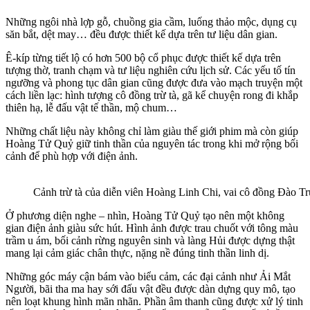
Những ngôi nhà lợp gỗ, chuồng gia cầm, luống thảo mộc, dụng cụ
săn bắt, dệt may… đều được thiết kế dựa trên tư liệu dân gian.
Ê-kíp từng tiết lộ có hơn 500 bộ cổ phục được thiết kế dựa trên
tượng thờ, tranh chạm và tư liệu nghiên cứu lịch sử. Các yếu tố tín
ngưỡng và phong tục dân gian cũng được đưa vào mạch truyện một
cách liền lạc: hình tượng cô đồng trừ tà, gã kể chuyện rong đi khắp
thiên hạ, lễ đấu vật tế thần, mộ chum…
Những chất liệu này không chỉ làm giàu thế giới phim mà còn giúp
Hoàng Tử Quỷ giữ tinh thần của nguyên tác trong khi mở rộng bối
cảnh để phù hợp với điện ảnh.
Cảnh trừ tà của diễn viên Hoàng Linh Chi, vai cô đồng Đào T
Ở phương diện nghe – nhìn, Hoàng Tử Quỷ tạo nên một không
gian điện ảnh giàu sức hút. Hình ảnh được trau chuốt với tông màu
trầm u ám, bối cảnh rừng nguyên sinh và làng Hủi được dựng thật
mang lại cảm giác chân thực, nặng nề đúng tinh thần linh dị.
Những góc máy cận bám vào biểu cảm, các đại cảnh như Ải Mắt
Người, bãi tha ma hay sới đấu vật đều được dàn dựng quy mô, tạo
nên loạt khung hình mãn nhãn. Phần âm thanh cũng được xử lý tinh