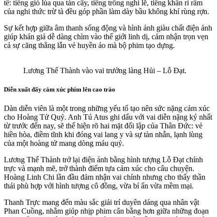
tế: tiếng gió lùa qua tán cây, tiếng trống nghi lễ, tiếng khấn rì rầm
của nghi thức trừ tà đều góp phần làm dày bầu không khí rùng rợn.
Sự kết hợp giữa âm thanh sống động và hình ảnh giàu chất điện ảnh
giúp khán giả dễ dàng chìm vào thế giới linh dị, cảm nhận trọn vẹn
cả sự căng thẳng lẫn vẻ huyền ảo mà bộ phim tạo dựng.
Lương Thế Thành vào vai trưởng làng Hủi – Lỗ Đạt.
Diễn xuất đẩy cảm xúc phim lên cao trào
Dàn diễn viên là một trong những yếu tố tạo nên sức nặng cảm xúc
cho Hoàng Tử Quỷ. Anh Tú Atus ghi dấu với vai diễn nặng ký nhất
từ trước đến nay, sẽ thể hiện rõ hai mặt đối lập của Thân Đức: vẻ
hiền hòa, điềm tĩnh khi đóng vai lang y và sự tàn nhẫn, lạnh lùng
của một hoàng tử mang dòng máu quỷ.
Lương Thế Thành trở lại điện ảnh bằng hình tượng Lỗ Đạt chính
trực và mạnh mẽ, trở thành điểm tựa cảm xúc cho câu chuyện.
Hoàng Linh Chi lần đầu đảm nhận vai chính nhưng cho thấy thần
thái phù hợp với hình tượng cô đồng, vừa bí ẩn vừa mềm mại.
Thanh Trực mang đến màu sắc giải trí duyên dáng qua nhân vật
Phan Cuồng, nhằm giúp nhịp phim cân bằng hơn giữa những đoạn