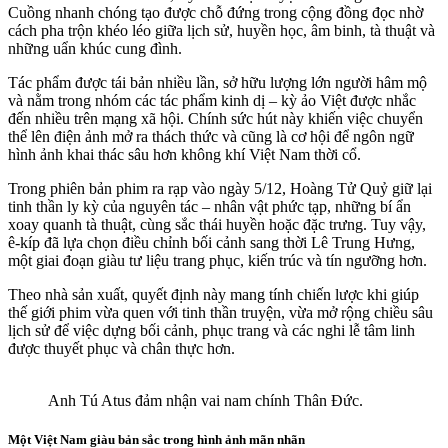
Cuồng nhanh chóng tạo được chỗ đứng trong cộng đồng đọc nhờ
cách pha trộn khéo léo giữa lịch sử, huyền học, âm binh, tà thuật và
những uẩn khúc cung đình.
Tác phẩm được tái bản nhiều lần, sở hữu lượng lớn người hâm mộ
và nằm trong nhóm các tác phẩm kinh dị – kỳ ảo Việt được nhắc
đến nhiều trên mạng xã hội. Chính sức hút này khiến việc chuyển
thể lên điện ảnh mở ra thách thức và cũng là cơ hội để ngôn ngữ
hình ảnh khai thác sâu hơn không khí Việt Nam thời cổ.
Trong phiên bản phim ra rạp vào ngày 5/12, Hoàng Tử Quỷ giữ lại
tinh thần ly kỳ của nguyên tác – nhân vật phức tạp, những bí ẩn
xoay quanh tà thuật, cùng sắc thái huyền hoặc đặc trưng. Tuy vậy,
ê-kíp đã lựa chọn điều chỉnh bối cảnh sang thời Lê Trung Hưng,
một giai đoạn giàu tư liệu trang phục, kiến trúc và tín ngưỡng hơn.
Theo nhà sản xuất, quyết định này mang tính chiến lược khi giúp
thế giới phim vừa quen với tinh thần truyện, vừa mở rộng chiều sâu
lịch sử để việc dựng bối cảnh, phục trang và các nghi lễ tâm linh
được thuyết phục và chân thực hơn.
Anh Tú Atus đảm nhận vai nam chính Thân Đức.
Một Việt Nam giàu bản sắc trong hình ảnh mãn nhãn