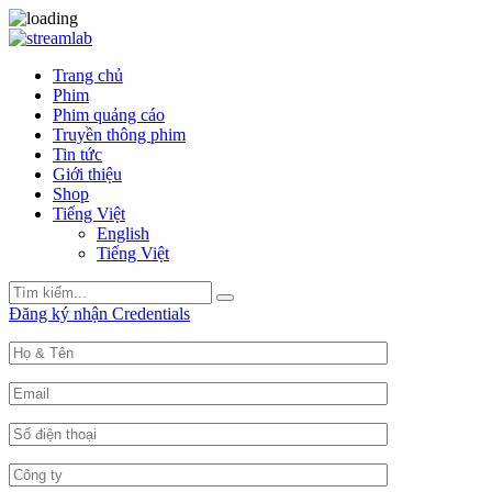
Trang chủ
Phim
Phim quảng cáo
Truyền thông phim
Tin tức
Giới thiệu
Shop
Tiếng Việt
English
Tiếng Việt
Search
Search
for:
Đăng ký nhận Credentials