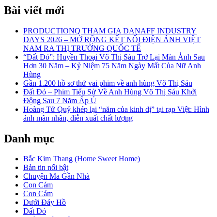
Bài viết mới
PRODUCTIONQ THAM GIA DANAFF INDUSTRY
DAYS 2026 – MỞ RỘNG KẾT NỐI ĐIỆN ẢNH VIỆT
NAM RA THỊ TRƯỜNG QUỐC TẾ
“Đất Đỏ”: Huyền Thoại Võ Thị Sáu Trở Lại Màn Ảnh Sau
Hơn 30 Năm – Kỷ Niệm 75 Năm Ngày Mất Của Nữ Anh
Hùng
Gần 1.200 hồ sơ thử vai phim về anh hùng Võ Thị Sáu
Đất Đỏ – Phim Tiểu Sử Về Anh Hùng Võ Thị Sáu Khởi
Động Sau 7 Năm Ấp Ủ
Hoàng Tử Quỷ khép lại “năm của kinh dị” tại rạp Việt: Hình
ảnh mãn nhãn, diễn xuất chất lượng
Danh mục
Bắc Kim Thang (Home Sweet Home)
Bản tin nổi bật
Chuyện Ma Gần Nhà
Con Cám
Con Cám
Dưới Đáy Hồ
Đất Đỏ