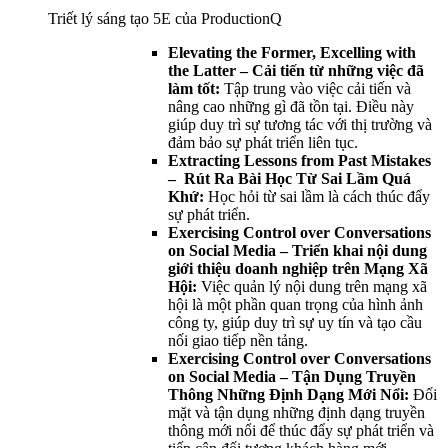
Triết lý sáng tạo 5E của ProductionQ
Elevating the Former, Excelling with
the Latter – Cải tiến từ những việc đã
làm tốt:
Tập trung vào việc cải tiến và
nâng cao những gì đã tồn tại. Điều này
giúp duy trì sự tương tác với thị trường và
đảm bảo sự phát triển liên tục.
Extracting Lessons from Past Mistakes
– Rút Ra Bài Học Từ Sai Lầm Quá
Khứ:
Học hỏi từ sai lầm là cách thúc đẩy
sự phát triển.
Exercising Control over Conversations
on Social Media – Triển khai nội dung
giới thiệu doanh nghiệp trên Mạng Xã
Hội:
Việc quản lý nội dung trên mạng xã
hội là một phần quan trọng của hình ảnh
công ty, giúp duy trì sự uy tín và tạo cầu
nối giao tiếp nền tảng.
Exercising Control over Conversations
on Social Media – Tận Dụng Truyền
Thông Những Định Dạng Mới Nổi:
Đối
mặt và tận dụng những định dạng truyền
thông mới nổi để thúc đẩy sự phát triển và