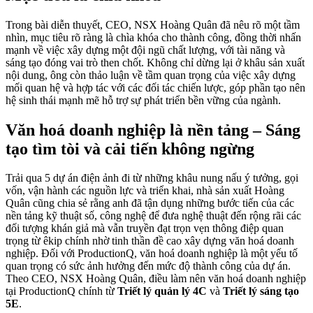
Trong bài diễn thuyết, CEO, NSX Hoàng Quân đã nêu rõ một tầm
nhìn, mục tiêu rõ ràng là chìa khóa cho thành công, đồng thời nhấn
mạnh về việc xây dựng một đội ngũ chất lượng, với tài năng và
sáng tạo đóng vai trò then chốt. Không chỉ dừng lại ở khâu sản xuất
nội dung, ông còn thảo luận về tầm quan trọng của việc xây dựng
mối quan hệ và hợp tác với các đối tác chiến lược, góp phần tạo nên
hệ sinh thái mạnh mẽ hỗ trợ sự phát triển bền vững của ngành.
Văn hoá doanh nghiệp là nền tảng – Sáng
tạo tìm tòi và cải tiến không ngừng
Trải qua 5 dự án điện ảnh đi từ những khâu nung nấu ý tưởng, gọi
vốn, vận hành các nguồn lực và triển khai, nhà sản xuất Hoàng
Quân cũng chia sẻ rằng anh đã tận dụng những bước tiến của các
nền tảng kỹ thuật số, công nghệ để đưa nghệ thuật đến rộng rãi các
đối tượng khán giả mà vẫn truyền đạt trọn vẹn thông điệp quan
trọng từ êkip chính nhờ tinh thần đề cao xây dựng văn hoá doanh
nghiệp. Đối với ProductionQ, văn hoá doanh nghiệp là một yếu tố
quan trọng có sức ảnh hưởng đến mức độ thành công của dự án.
Theo CEO, NSX Hoàng Quân, điều làm nên văn hoá doanh nghiệp
tại ProductionQ chính từ
Triết lý quản lý 4C
và
Triết lý sáng tạo
5E
.