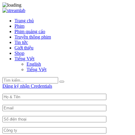
Trang chủ
Phim
Phim quảng cáo
Truyền thông phim
Tin tức
Giới thiệu
Shop
Tiếng Việt
English
Tiếng Việt
Search
Search
for:
Đăng ký nhận Credentials