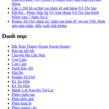
Hùng
Gần 1.200 hồ sơ thử vai phim về anh hùng Võ Thị Sáu
Đất Đỏ – Phim Tiểu Sử Về Anh Hùng Võ Thị Sáu Khởi
Động Sau 7 Năm Ấp Ủ
Hoàng Tử Quỷ khép lại “năm của kinh dị” tại rạp Việt: Hình
ảnh mãn nhãn, diễn xuất chất lượng
Danh mục
Bắc Kim Thang (Home Sweet Home)
Bản tin nổi bật
Chuyện Ma Gần Nhà
Con Cám
Con Cám
Dưới Đáy Hồ
Đất Đỏ
Hoàng Tử Quỷ
Kẻ Ăn Hồn
Kẻ Ăn Hồn
Mười: Lời Nguyền Trở Lại
Phim chiếu rạp
Phim điện ảnh
Phim kinh dị
Phim quảng cáo