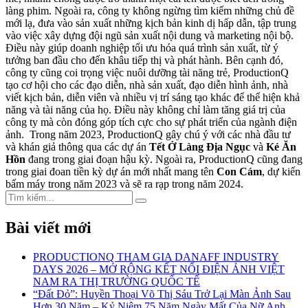
làng phim. Ngoài ra, công ty không ngừng tìm kiếm những chủ đề
mới lạ, đưa vào sản xuất những kịch bản kinh dị hấp dẫn, tập trung
vào việc xây dựng đội ngũ sản xuất nội dung và marketing nội bộ.
Điều này giúp doanh nghiệp tối ưu hóa quá trình sản xuất, từ ý
tưởng ban đầu cho đến khâu tiếp thị và phát hành. Bên cạnh đó,
công ty cũng coi trọng việc nuôi dưỡng tài năng trẻ, ProductionQ
tạo cơ hội cho các đạo diễn, nhà sản xuất, đạo diễn hình ảnh, nhà
viết kịch bản, diễn viên và nhiều vị trí sáng tạo khác để thể hiện khả
năng và tài năng của họ. Điều này không chỉ làm tăng giá trị của
công ty mà còn đóng góp tích cực cho sự phát triển của ngành điện
ảnh.
Trong năm 2023, ProductionQ gây chú ý với các nhà đầu tư
và khán giả thông qua các dự án
Tết Ở Làng Địa Ngục
và
Kẻ Ăn
Hồn
đang trong giai đoạn hậu kỳ. Ngoài ra, ProductionQ cũng đang
trong giai đoan tiền kỳ dự án mới nhất mang tên
Con Cám
, dự kiến
bấm máy trong năm 2023 và sẽ ra rạp trong năm 2024.
Search
Search
for:
Bài viết mới
PRODUCTIONQ THAM GIA DANAFF INDUSTRY
DAYS 2026 – MỞ RỘNG KẾT NỐI ĐIỆN ẢNH VIỆT
NAM RA THỊ TRƯỜNG QUỐC TẾ
“Đất Đỏ”: Huyền Thoại Võ Thị Sáu Trở Lại Màn Ảnh Sau
Hơn 30 Năm – Kỷ Niệm 75 Năm Ngày Mất Của Nữ Anh