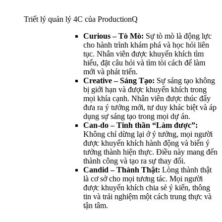
Triết lý quản lý 4C của ProductionQ
Curious – Tò Mò:
Sự tò mò là động lực
cho hành trình khám phá và học hỏi liên
tục. Nhân viên được khuyến khích tìm
hiểu, đặt câu hỏi và tìm tòi cách để làm
mới và phát triển.
Creative – Sáng Tạo:
Sự sáng tạo không
bị giới hạn và được khuyến khích trong
mọi khía cạnh. Nhân viên được thúc đẩy
đưa ra ý tưởng mới, tư duy khác biệt và áp
dụng sự sáng tạo trong mọi dự án.
Can-do – Tinh thần “Làm được”:
Không chỉ dừng lại ở ý tưởng, mọi người
được khuyến khích hành động và biến ý
tưởng thành hiện thực. Điều này mang đến
thành công và tạo ra sự thay đổi.
Candid – Thành Thật:
Lòng thành thật
là cơ sở cho mọi tương tác. Mọi người
được khuyến khích chia sẻ ý kiến, thông
tin và trải nghiệm một cách trung thực và
tận tâm.