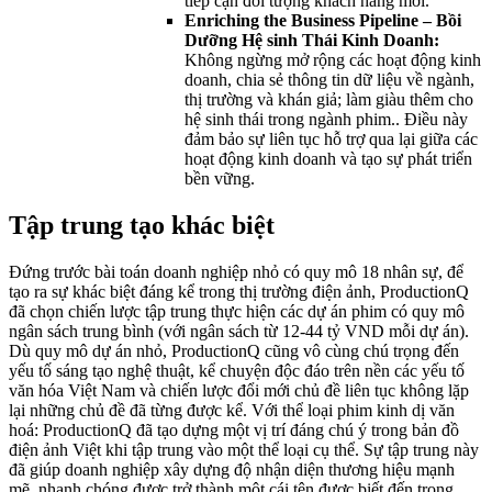
tiếp cận đối tượng khách hàng mới.
Enriching the Business Pipeline – Bồi
Dưỡng Hệ sinh Thái Kinh Doanh:
Không ngừng mở rộng các hoạt động kinh
doanh, chia sẻ thông tin dữ liệu về ngành,
thị trường và khán giả; làm giàu thêm cho
hệ sinh thái trong ngành phim.. Điều này
đảm bảo sự liên tục hỗ trợ qua lại giữa các
hoạt động kinh doanh và tạo sự phát triển
bền vững.
Tập trung tạo khác biệt
Đứng trước bài toán doanh nghiệp nhỏ có quy mô 18 nhân sự, để
tạo ra sự khác biệt đáng kể trong thị trường điện ảnh, ProductionQ
đã chọn chiến lược tập trung thực hiện các dự án phim có quy mô
ngân sách trung bình (với ngân sách từ 12-44 tỷ VND mỗi dự án).
Dù quy mô dự án nhỏ, ProductionQ cũng vô cùng chú trọng đến
yếu tố sáng tạo nghệ thuật, kể chuyện độc đáo trên nền các yếu tố
văn hóa Việt Nam và chiến lược đổi mới chủ đề liên tục không lặp
lại những chủ đề đã từng được kể.
Với thể loại phim kinh dị văn
hoá: ProductionQ đã tạo dựng một vị trí đáng chú ý trong bản đồ
điện ảnh Việt khi tập trung vào một thể loại cụ thể. Sự tập trung này
đã giúp doanh nghiệp xây dựng độ nhận diện thương hiệu mạnh
mẽ, nhanh chóng được trở thành một cái tên được biết đến trong