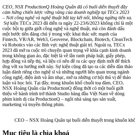
CEO, NSX ProductionQ Hoàng Quân đã có buổi diễn thuyết đầy
cảm hứng chiến lược vững vàng của doanh nghiệp tại TECx 2023
– Nơi công nghệ và nghệ thuật bắt tay kết nối, không ngừng tiến xa.
Sự kiện TECx 2023 đã diễn ra ngày 22-23/6/2023 không chỉ là một
cuộc hội tụ giữa giới công nghệ và nghệ thuật, mà còn đánh dấu
một bước tiến đáng chú ý trong việc khai thác sức mạnh của
Fintech, VR/AR, Web3, Geoverse, Blockchain, Biotech, CleanTech
và Robotics vào các lĩnh vực nghệ thuật giải trí. Ngoài ra, TECx
2023 đã mở ra cuộc trò chuyện quan trọng về khía cạnh kinh doanh
trong không gian ảo, đặc biệt là về lằn ranh pháp luật, giấy phép,
hợp đồng và tiếp thị, và liệu có nên đề ra các quy định mới để thích
ứng với xu hướng mới này. Sự kiện cũng đã tạo ra các diễn đàn thảo
luận dành riêng cho nghệ sĩ và những người liên quan trong ngành
công nghệ, điện ảnh và âm nhạc, mở ra những cơ hội thú vị để thảo
luận và học hỏi.
Tại đây, trong khuôn khổ chuỗi toạ đàm, CEO,
NSX Hoàng Quân của ProductionQ đồng thời có một buổi giới
thiệu về hành trình trở thành Studio hàng đầu Việt Nam về dòng
phim kinh dị của ProductionQ – ngôi nhà sáng tạo sản xuất,
marketing và truyền thông phim.
CEO – NSX Hoàng Quân tại buổi diễn thuyết trong khuôn k
Mục tiêu là chìa khoá