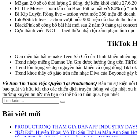
M3gan 2.0 sẽ có thời lượng 2 tiếng, dự kiến khởi chiếu 27.6.20
F1 The Movie – bom tấn của Brad Pitt ra mắt với 84% độ “tươi
Bí Kíp Luyện Rồng live – action vượt mốc 350 triệu đô doanh 
Lilo&Stitch live – action vượt mốc 900 triệu đô doanh thu toàn 
BlackPink sẽ công bố bài hát mới sau 2 năm 9 tháng tại conce
Cựu thành viên NCT – Taeil thừa nhận tội xâm phạm tình dục n
TikTok Ho
Giai điệu bài hát remake Teen Sái Cổ của Tlinh khiến nhiều n
Trend nhép miệng Damne Un Gru được hưởng ứng trên TikTok
Trend tôn trọng vẻ đẹp nguyên bản khiến cả cộng đồng TikTok
Trend khoe thầy cô giáo trên nên nhạc Diva của Beyoncé gây 
Về Bản Tin Tuần Độc Quyền Tại ProductionQ
Bản tin sự kiện nổi 
bao quát và hữu ích cho các chiến dịch truyền thông và cập nhật xu h
thường xuyên tin tức mà bạn có thể bỏ lỡ tuần qua, bạn nhé!
Search
Search
for:
Bài viết mới
PRODUCTIONQ THAM GIA DANAFF INDUSTRY DAYS 
“Đất Đỏ”: Huyền Thoại Võ Thị Sáu Trở Lại Màn Ảnh Sau 