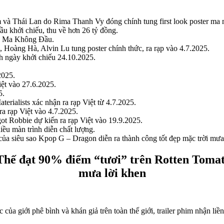
và Thái Lan do Rima Thanh Vy đóng chính tung first look poster ma m
u khởi chiếu, thu về hơn 26 tỷ đồng.
ên Ma Không Đầu.
Hoàng Hà, Alvin Lu tung poster chính thức, ra rạp vào 4.7.2025.
 ngày khởi chiếu 24.10.2025.
2025.
iệt vào 27.6.2025.
5.
ialists xác nhận ra rạp Việt từ 4.7.2025.
a rạp Việt vào 4.7.2025.
t Robbie dự kiến ra rạp Việt vào 19.9.2025.
iều màn trình diễn chất lượng.
ủa siêu sao Kpop G – Dragon diễn ra thành công tốt đẹp mặc trời mưa
hế đạt 90% điểm “tươi” trên Rotten Tomato
mưa lời khen
của giới phê bình và khán giả trên toàn thế giới, trailer phim nhận liề