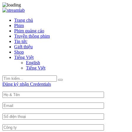
Trang chủ
Phim
Phim quảng cáo
Truyền thông phim
Tin tức
Giới thiệu
Shop
Tiếng Việt
English
Tiếng Việt
Search
Search
for:
Đăng ký nhận Credentials