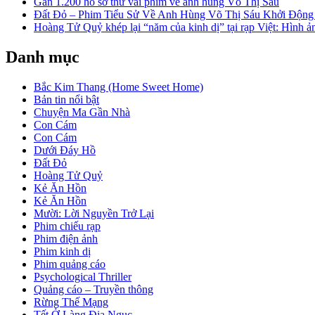
Gần 1.200 hồ sơ thử vai phim về anh hùng Võ Thị Sáu
Đất Đỏ – Phim Tiểu Sử Về Anh Hùng Võ Thị Sáu Khởi Độn
Hoàng Tử Quỷ khép lại “năm của kinh dị” tại rạp Việt: Hình ả
Danh mục
Bắc Kim Thang (Home Sweet Home)
Bản tin nổi bật
Chuyện Ma Gần Nhà
Con Cám
Con Cám
Dưới Đáy Hồ
Đất Đỏ
Hoàng Tử Quỷ
Kẻ Ăn Hồn
Kẻ Ăn Hồn
Mười: Lời Nguyền Trở Lại
Phim chiếu rạp
Phim điện ảnh
Phim kinh dị
Phim quảng cáo
Psychological Thriller
Quảng cáo – Truyền thông
Rừng Thế Mạng
Tết Ở Làng Địa Ngục