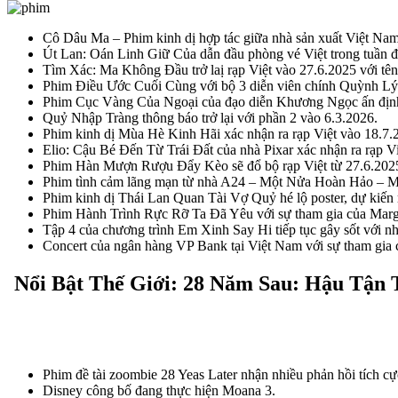
Cô Dâu Ma – Phim kinh dị hợp tác giữa nhà sản xuất Việt Nam 
Út Lan: Oán Linh Giữ Của dẫn đầu phòng vé Việt trong tuần đầ
Tìm Xác: Ma Không Đầu trở laị rạp Việt vào 27.6.2025 với t
Phim Điều Ước Cuối Cùng với bộ 3 diễn viên chính Quỳnh Lý, 
Phim Cục Vàng Của Ngoại của đạo diễn Khương Ngọc ấn định
Quỷ Nhập Tràng thông báo trở lại với phần 2 vào 6.3.2026.
Phim kinh dị Mùa Hè Kinh Hãi xác nhận ra rạp Việt vào 18.7.
Elio: Cậu Bé Đến Từ Trái Đất của nhà Pixar xác nhận ra rạp V
Phim Hàn Mượn Rượu Đẩy Kèo sẽ đổ bộ rạp Việt từ 27.6.202
Phim tình cảm lãng mạn từ nhà A24 – Một Nửa Hoàn Hảo – Mater
Phim kinh dị Thái Lan Quan Tài Vợ Quỷ hé lộ poster, dự kiến r
Phim Hành Trình Rực Rỡ Ta Đã Yêu với sự tham gia của Margo
Tập 4 của chương trình Em Xinh Say Hi tiếp tục gây sốt với nh
Concert của ngân hàng VP Bank tại Việt Nam với sự tham gia c
Nổi Bật Thế Giới: 28 Năm Sau: Hậu Tận T
Phim đề tài zoombie 28 Yeas Later nhận nhiều phản hồi tích cực 
Disney công bố đang thực hiện Moana 3.