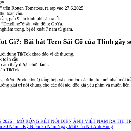
25.
” trên Rotten Tomatoes, ra rạp vào 27.6.2025.
thu toàn cầu.
cầu, gấp 9 lần kinh phí sản xuất.
rt “Deadline”ở sân vân động GoYa.
ghiêm trọng, bị đề xuất 7 năm tù giam.
t Gì?: Bài hát Teen Sái Cổ của Tlinh gây 
gười dùng TikTok chao đảo vì dễ thương.
 toàn cầu.
 cảm thấy được chữa lành.
bão TikTok.
bật được ProductionQ tổng hợp và chọn lọc các tin tức mới nhất mỗi tuầ
ướng giải trí nói chung cho các đối tác, độc giả yêu phim và muốn liên
2026 – MỞ RỘNG KẾT NỐI ĐIỆN ẢNH VIỆT NAM RA THỊ 
Hơn 30 Năm – Kỷ Niệm 75 Năm Ngày Mất Của Nữ Anh Hùng