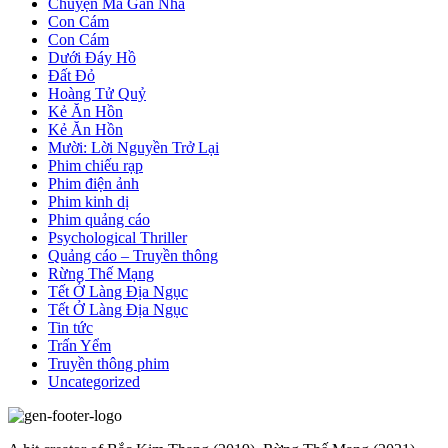
Chuyện Ma Gần Nhà
Con Cám
Con Cám
Dưới Đáy Hồ
Đất Đỏ
Hoàng Tử Quỷ
Kẻ Ăn Hồn
Kẻ Ăn Hồn
Mười: Lời Nguyền Trở Lại
Phim chiếu rạp
Phim điện ảnh
Phim kinh dị
Phim quảng cáo
Psychological Thriller
Quảng cáo – Truyền thông
Rừng Thế Mạng
Tết Ở Làng Địa Ngục
Tết Ở Làng Địa Ngục
Tin tức
Trấn Yểm
Truyền thông phim
Uncategorized