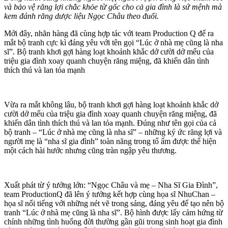
và bảo vệ răng lợi chắc khỏe từ gốc cho cả gia đình là sứ mệnh mà
kem đánh răng dược liệu Ngọc Châu theo đuổi.
Mới đây, nhãn hàng đã cùng hợp tác với team Production Q để ra
mắt bộ tranh cực kì đáng yêu với tên gọi “Lúc ở nhà mẹ cũng là nha
sĩ”. Bộ tranh khơi gợi hàng loạt khoảnh khắc dở cười dở mếu của
triệu gia đình xoay quanh chuyện răng miệng, đã khiến dân tình
thích thú và lan tỏa mạnh
Vừa ra mắt không lâu, bộ tranh khơi gợi hàng loạt khoảnh khắc dở
cười dở mếu của triệu gia đình xoay quanh chuyện răng miệng, đã
khiến dân tình thích thú và lan tỏa mạnh. Đúng như tên gọi của cả
bộ tranh – “Lúc ở nhà mẹ cũng là nha sĩ” – những ký ức răng lợi và
người mẹ là “nha sĩ gia đình” toàn năng trong tổ ấm được thể hiện
một cách hài hước nhưng cũng tràn ngập yêu thương.
Xuất phát từ ý tưởng lớn: “Ngọc Châu và mẹ – Nha Sĩ Gia Đình”,
team ProductionQ đã lên ý tưởng kết hợp cùng họa sĩ NhuChan –
họa sĩ nổi tiếng với những nét vẽ trong sáng, đáng yêu để tạo nên bộ
tranh “Lúc ở nhà mẹ cũng là nha sĩ”. Bộ hình được lấy cảm hứng từ
chính những tình huống đời thường gần gũi trong sinh hoạt gia đình