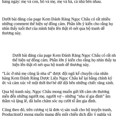
hàng ngày: mẹ và con, bố và mẹ, mẹ và bà, cả nhà bên nhau.
Dưới bài đăng của page Kem Đánh Răng Ngọc Châu có rất nhiều
những comment thể hiện sự đồng cảm. Phần lớn ý kiến cho rằng họ
nhìn thấy tuổi thơ của mình hiện lên thật rõ nét qua bộ tranh dễ
thương này.
Dưới bài đăng của page Kem Đánh Răng Ngọc Châu có rất n
thể hiện sự đồng cảm. Phần lớn ý kiến cho rằng họ nhìn thấy t
hiện lên thật rõ nét qua bộ tranh dễ thương này.
“Lúc ở nhà mẹ cũng là nha sĩ” được đội ngũ kể chuyện của nhãn
hàng Kem Đánh Răng Dược Liệu Ngọc Châu kể lại bằng chính ký
ức và cảm xúc về một thời thơ bé dữ dội bên những chiếc răng xinh.
Qua bộ tranh này, Ngọc Châu mong muốn gửi lời cảm ơn thương
mến đến những người mẹ, người vợ – những “nha sĩ gia đình” âm
thầm và lặng lẽ, đã luôn chăm sóc nụ cười tổ ấm gia đình.
Cũng theo đó, trên cương vị là đơn vị sản xuất cho bộ truyện tranh,
ProductionQ mong muốn mang đến một chiến dịch đầy ý nghĩa và