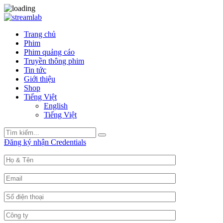
Trang chủ
Phim
Phim quảng cáo
Truyền thông phim
Tin tức
Giới thiệu
Shop
Tiếng Việt
English
Tiếng Việt
Search
Search
for:
Đăng ký nhận Credentials