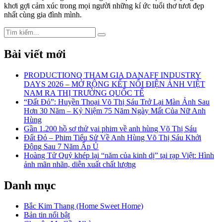
khơi gợi cảm xúc trong mọi người những kí ức tuổi thơ tươi đẹp
nhất cùng gia đình mình.
Search
Search
for:
Bài viết mới
PRODUCTIONQ THAM GIA DANAFF INDUSTRY
DAYS 2026 – MỞ RỘNG KẾT NỐI ĐIỆN ẢNH VIỆT
NAM RA THỊ TRƯỜNG QUỐC TẾ
“Đất Đỏ”: Huyền Thoại Võ Thị Sáu Trở Lại Màn Ảnh Sau
Hơn 30 Năm – Kỷ Niệm 75 Năm Ngày Mất Của Nữ Anh
Hùng
Gần 1.200 hồ sơ thử vai phim về anh hùng Võ Thị Sáu
Đất Đỏ – Phim Tiểu Sử Về Anh Hùng Võ Thị Sáu Khởi
Động Sau 7 Năm Ấp Ủ
Hoàng Tử Quỷ khép lại “năm của kinh dị” tại rạp Việt: Hình
ảnh mãn nhãn, diễn xuất chất lượng
Danh mục
Bắc Kim Thang (Home Sweet Home)
Bản tin nổi bật