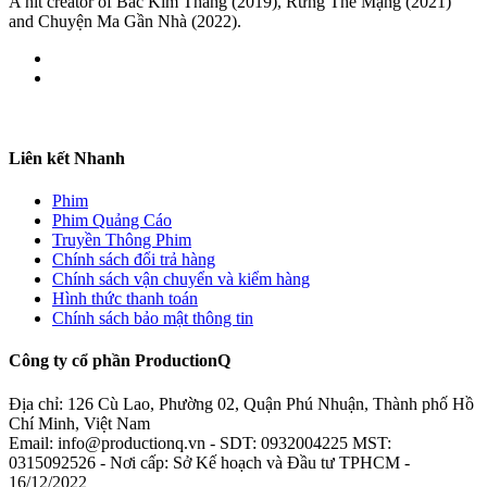
A hit creator of Bắc Kim Thang (2019), Rừng Thế Mạng (2021)
and Chuyện Ma Gần Nhà (2022).
Liên kết Nhanh
Phim
Phim Quảng Cáo
Truyền Thông Phim
Chính sách đổi trả hàng
Chính sách vận chuyển và kiểm hàng
Hình thức thanh toán
Chính sách bảo mật thông tin
Công ty cổ phần ProductionQ
Địa chỉ: 126 Cù Lao, Phường 02, Quận Phú Nhuận, Thành phố Hồ
Chí Minh, Việt Nam
Email: info@productionq.vn - SDT: 0932004225 MST:
0315092526 - Nơi cấp: Sở Kế hoạch và Đầu tư TPHCM -
16/12/2022