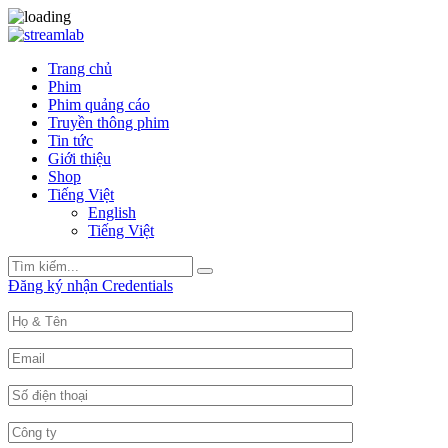
Trang chủ
Phim
Phim quảng cáo
Truyền thông phim
Tin tức
Giới thiệu
Shop
Tiếng Việt
English
Tiếng Việt
Search
Search
for:
Đăng ký nhận Credentials