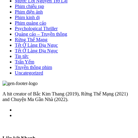
Mười: Lời Nguyền Trở Lại
Phim chiếu rạp
Phim điện ảnh
Phim kinh dị
Phim quảng cáo
Psychological Thriller
Quảng cáo – Truyền thông
Rừng Thế Mạng
Tết Ở Làng Địa Ngục
Tết Ở Làng Địa Ngục
Tin tức
Trấn Yểm
Truyền thông phim
Uncategorized
A hit creator of Bắc Kim Thang (2019), Rừng Thế Mạng (2021)
and Chuyện Ma Gần Nhà (2022).