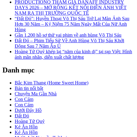
PRODUCTIONQ THAM GIA DANAFF INDUSTRY
DAYS 2026 – MỞ RỘNG KẾT NỐI ĐIỆN ẢNH VIỆT
NAM RA THỊ TRƯỜNG QUỐC TẾ
“Đất Đỏ”: Huyền Thoại Võ Thị Sáu Trở Lại Màn Ảnh Sau
Hơn 30 Năm – Kỷ Niệm 75 Năm Ngày Mất Của Nữ Anh
Hùng
Gần 1.200 hồ sơ thử vai phim về anh hùng Võ Thị Sáu
Đất Đỏ – Phim Tiểu Sử Về Anh Hùng Võ Thị Sáu Khởi
Động Sau 7 Năm Ấp Ủ
Hoàng Tử Quỷ khép lại “năm của kinh dị” tại rạp Việt: Hình
ảnh mãn nhãn, diễn xuất chất lượng
Danh mục
Bắc Kim Thang (Home Sweet Home)
Bản tin nổi bật
Chuyện Ma Gần Nhà
Con Cám
Con Cám
Dưới Đáy Hồ
Đất Đỏ
Hoàng Tử Quỷ
Kẻ Ăn Hồn
Kẻ Ăn Hồn