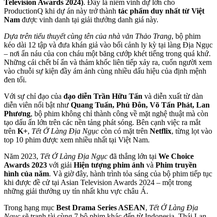
Television Awards 2024)
. Đây là niềm vinh dự lớn cho
ProductionQ khi dự án này trở thành
tác phẩm duy nhất từ Việt
Nam
được vinh danh tại giải thưởng danh giá này.
Dựa trên tiểu thuyết cùng tên của nhà văn Thảo Trang
, bộ phim
kéo dài 12 tập và đưa khán giả vào bối cảnh ly kỳ tại làng Địa Ngục
– nơi ẩn náu của con cháu một băng cướp khét tiếng trong quá khứ.
Những cái chết bí ẩn và thảm khốc liên tiếp xảy ra, cuốn người xem
vào chuỗi sự kiện đầy ám ảnh cùng nhiều dấu hiệu của định mệnh
đen tối.
Với sự chỉ đạo của
đạo diễn Trần Hữu Tấn
và diễn xuất từ dàn
diễn viên nổi bật như
Quang Tuấn, Phú Đôn, Võ Tấn Phát, Lan
Phương
, bộ phim không chỉ thành công về mặt nghệ thuật mà còn
tạo dấu ấn lớn trên các nền tảng phát sóng. Bên cạnh việc ra mắt
trên
K+
,
Tết Ở Làng Địa Ngục
còn có mặt trên
Netflix
, từng lọt vào
top 10 phim được xem nhiều nhất tại Việt Nam.
Năm 2023,
Tết Ở Làng Địa Ngục
đã thắng lớn tại
We Choice
Awards 2023
với giải
Hiện tượng phim ảnh
và
Phim truyền
hình của năm
. Và giờ đây, hành trình tỏa sáng của bộ phim tiếp tục
khi được đề cử tại Asian Television Awards 2024 – một trong
những giải thưởng uy tín nhất khu vực châu Á.
Trong hạng mục
Best Drama Series ASEAN
,
Tết Ở Làng Địa
Ngục
sẽ tranh tài cùng 7 bộ phim khác đến từ Indonesia, Thái Lan