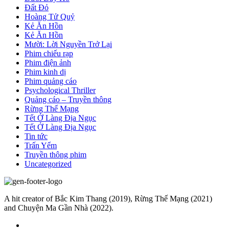
Đất Đỏ
Hoàng Tử Quỷ
Kẻ Ăn Hồn
Kẻ Ăn Hồn
Mười: Lời Nguyền Trở Lại
Phim chiếu rạp
Phim điện ảnh
Phim kinh dị
Phim quảng cáo
Psychological Thriller
Quảng cáo – Truyền thông
Rừng Thế Mạng
Tết Ở Làng Địa Ngục
Tết Ở Làng Địa Ngục
Tin tức
Trấn Yểm
Truyền thông phim
Uncategorized
A hit creator of Bắc Kim Thang (2019), Rừng Thế Mạng (2021)
and Chuyện Ma Gần Nhà (2022).