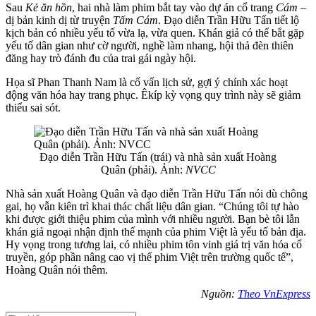
Sau
Kẻ ăn hồn
, hai nhà làm phim bắt tay vào dự án cổ trang
Cám
–
dị bản kinh dị từ truyện
Tấm Cám
. Đạo diễn Trần Hữu Tấn tiết lộ
kịch bản có nhiều yếu tố vừa lạ, vừa quen. Khán giả có thể bắt gặp
yếu tố dân gian như cờ người, nghề làm nhang, hội thả đèn thiên
đăng hay trò đánh đu của trai gái ngày hội.
Họa sĩ Phan Thanh Nam là cố vấn lịch sử, gợi ý chính xác hoạt
động văn hóa hay trang phục. Êkíp kỳ vọng quy trình này sẽ giảm
thiểu sai sót.
Đạo diễn Trần Hữu Tấn (trái) và nhà sản xuất Hoàng
Quân (phải). Ảnh:
NVCC
Nhà sản xuất Hoàng Quân và đạo diễn Trần Hữu Tấn nói dù chông
gai, họ vẫn kiên trì khai thác chất liệu dân gian. “Chúng tôi tự hào
khi được giới thiệu phim của mình với nhiều người. Bạn bè tôi lẫn
khán giả ngoại nhận định thế mạnh của phim Việt là yếu tố bản địa.
Hy vọng trong tương lai, có nhiều phim tôn vinh giá trị văn hóa cổ
truyền, góp phần nâng cao vị thế phim Việt trên trường quốc tế”,
Hoàng Quân nói thêm.
Nguồn:
Theo VnExpress