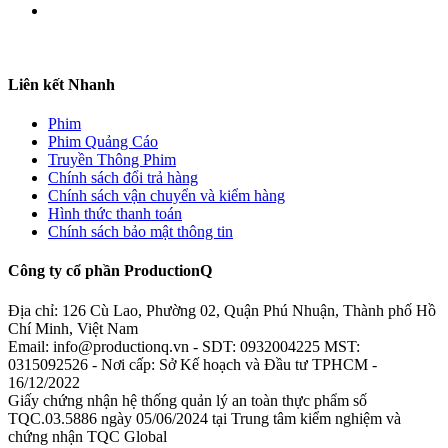
Liên kết Nhanh
Phim
Phim Quảng Cáo
Truyền Thông Phim
Chính sách đổi trả hàng
Chính sách vận chuyển và kiểm hàng
Hình thức thanh toán
Chính sách bảo mật thông tin
Công ty cổ phần ProductionQ
Địa chỉ: 126 Cù Lao, Phường 02, Quận Phú Nhuận, Thành phố Hồ
Chí Minh, Việt Nam
Email: info@productionq.vn - SDT: 0932004225 MST:
0315092526 - Nơi cấp: Sở Kế hoạch và Đầu tư TPHCM -
16/12/2022
Giấy chứng nhận hệ thống quản lý an toàn thực phẩm số
TQC.03.5886 ngày 05/06/2024 tại Trung tâm kiểm nghiệm và
chứng nhận TQC Global