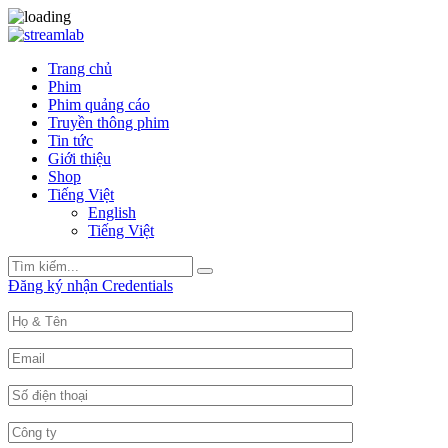
Trang chủ
Phim
Phim quảng cáo
Truyền thông phim
Tin tức
Giới thiệu
Shop
Tiếng Việt
English
Tiếng Việt
Search
Search
for:
Đăng ký nhận Credentials