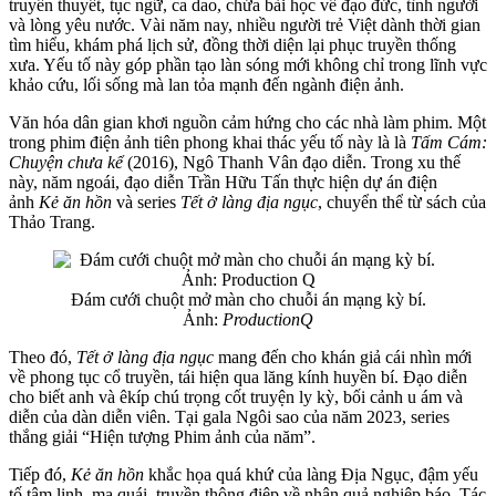
truyền thuyết, tục ngữ, ca dao, chứa bài học về đạo đức, tình người
và lòng yêu nước. Vài năm nay, nhiều người trẻ Việt dành thời gian
tìm hiểu, khám phá lịch sử, đồng thời diện lại phục truyền thống
xưa. Yếu tố này góp phần tạo làn sóng mới không chỉ trong lĩnh vực
khảo cứu, lối sống mà lan tỏa mạnh đến ngành điện ảnh.
Văn hóa dân gian khơi nguồn cảm hứng cho các nhà làm phim. Một
trong phim điện ảnh tiên phong khai thác yếu tố này là là
Tấm Cám:
Chuyện chưa kể
(2016), Ngô Thanh Vân đạo diễn. Trong xu thế
này, năm ngoái, đạo diễn Trần Hữu Tấn thực hiện dự án điện
ảnh
Kẻ ăn hồn
và series
Tết ở làng địa ngục
, chuyển thể từ sách của
Thảo Trang.
Đám cưới chuột mở màn cho chuỗi án mạng kỳ bí.
Ảnh:
ProductionQ
Theo đó,
Tết ở làng địa ngục
mang đến cho khán giả cái nhìn mới
về phong tục cổ truyền, tái hiện qua lăng kính huyền bí. Đạo diễn
cho biết anh và êkíp chú trọng cốt truyện ly kỳ, bối cảnh u ám và
diễn của dàn diễn viên. Tại gala Ngôi sao của năm 2023, series
thắng giải “Hiện tượng Phim ảnh của năm”.
Tiếp đó,
Kẻ ăn hồn
khắc họa quá khứ của làng Địa Ngục, đậm yếu
tố tâm linh, ma quái, truyền thông điệp về nhân quả nghiệp báo. Tác