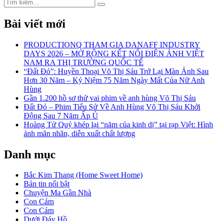
Search
Search
for:
Bài viết mới
PRODUCTIONQ THAM GIA DANAFF INDUSTRY
DAYS 2026 – MỞ RỘNG KẾT NỐI ĐIỆN ẢNH VIỆT
NAM RA THỊ TRƯỜNG QUỐC TẾ
“Đất Đỏ”: Huyền Thoại Võ Thị Sáu Trở Lại Màn Ảnh Sau
Hơn 30 Năm – Kỷ Niệm 75 Năm Ngày Mất Của Nữ Anh
Hùng
Gần 1.200 hồ sơ thử vai phim về anh hùng Võ Thị Sáu
Đất Đỏ – Phim Tiểu Sử Về Anh Hùng Võ Thị Sáu Khởi
Động Sau 7 Năm Ấp Ủ
Hoàng Tử Quỷ khép lại “năm của kinh dị” tại rạp Việt: Hình
ảnh mãn nhãn, diễn xuất chất lượng
Danh mục
Bắc Kim Thang (Home Sweet Home)
Bản tin nổi bật
Chuyện Ma Gần Nhà
Con Cám
Con Cám
Dưới Đáy Hồ